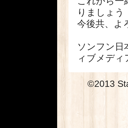
これから一
りましょう
今後共、よ
ソンフン日
ィブメディア
©2013 Sta