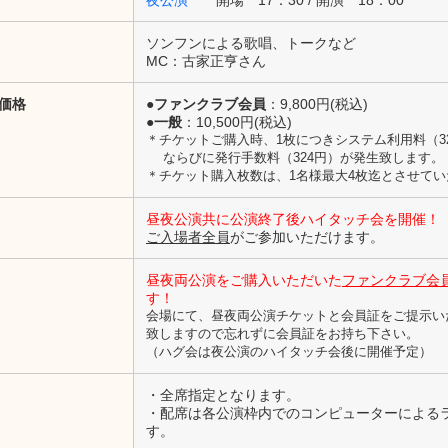
夜公演
開場 17：30 / 開演 18：00
ソンフンによる歌唱、トークなど
MC：古家正亨さん
価格
●ファンクラブ会員
：9,800円(税込)
●一般
：10,500円(税込)
＊チケットご購入時、1枚につきシステム利用料（3
ならびに発行手数料（324円）が発生致します。
＊チケット購入枚数は、1名様最大4枚迄とさせて
昼夜公演共に公演終了後ハイタッチ会を開催！
ご入場者全員
がご参加いただけます。
昼夜両公演をご購入いただいた
ファンクラブ会
す！
会場にて、昼夜両公演チケットと会員証をご提示い
致しますので忘れずに会員証をお持ち下さい。
（ハグ会は夜公演のハイタッチ会後に開催予定）
・全席指定となります。
・配席は各公演枠内でのコンピューターによる
す。