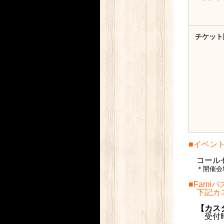
チケット
■イベン
コールセン
＊開催会
■Fam
下記カス
【カスタ
受付時間