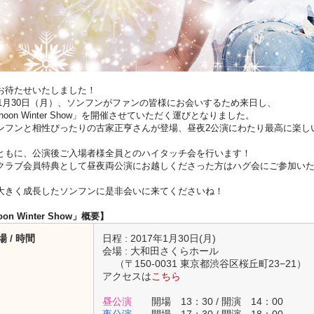
お待たせいたしました！
7年1月30日（月）、ソンフンがファンの皆様にお会いするため来日し、
hoon Winter Show」を開催させていただく運びとなりました。
ンフンと相性ぴったりの古家正亨さんが登場、昼夜2公演にわたり最高に楽し
ともに、公演後ご入場者様全員とのハイタッチ会を行います！
クラブ会員特典として昼夜両公演にお越しくださった方はハグ会にご参加い
大きく成長したソンフンに是非会いに来てくださいね！
on Winter Show」概要】
場 / 時間
日程 : 2017年1月30日(月)
会場 : 大和田さくらホール
（〒150-0031 東京都渋谷区桜丘町23−21）
アクセスは
こちら
昼公演
開場 13：30 / 開演 14：00