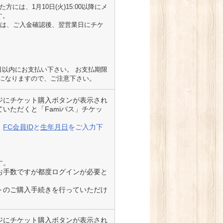
方には、1月10日(火)15:00以降にメ
す。
た方は、ご入金確認後、翌営業日にチケ
日以内にお支払い下さい。 お支払期限
になりますので、ご注意下さい。
ジにチケット購入ボタンが表示され
いただくと「Famiパス」チケッ
、
FC会員ID
と
生年月日
をご入力下
す。
お手数ですが都度ログインが必要と
トのご購入手続きを行っていただけ
ジにチケット購入ボタンが表示され