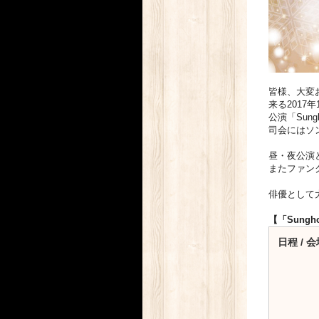
皆様、大変
来る201
公演「Sung
司会にはソ
昼・夜公演
またファン
俳優として
【「Sungho
日程 / 会