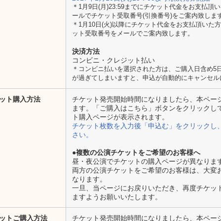
＊1月9日(月)23:59までにチケット代金をお支払頂いた
ールでチケット受取番号(引換番号)をご案内致しま
＊1月10日(火)以降にチケット代金をお支払頂い
ット受取番号をメールでご案内致します。
決済方法
コンビニ・クレジット払い
＊コンビニ払いを選択された方は、ご購入日含め5
が過ぎてしまいますと、申込が自動的にキャンセル
ット購入方法
チケット発売開始時間になりましたら、本ペー
ます。「ご購入はこちら」ボタンをクリックして
ト購入ページが表示されます。
チケット枚数を入力後「申込む」をクリックし
さい。
●複数の公演チケットをご希望のお客様へ
昼・夜公演でチケットの購入ページが異なりま
両方の公演チケットをご希望のお客様は、大変
なります。
一旦、当ページにお戻りいただき、再度チケッ
ますようお願いいたします。
ットご購入方法
チケット発売開始時間になりましたら、本ペー