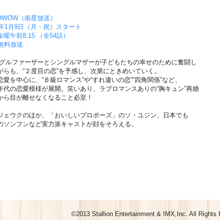
OWOW（衛星放送）
7年1月9日（月・祝）スタート
曜午前8:15 （全54話）
無料放送
ングルファーザーとシングルマザーが子どもたちの幸せのために奮闘し
がらも、“２度目の恋”を予感し、次第にときめいていく。
愛を中心に、“Ｂ級ロマンス”や“すれ違いの恋”“四角関係”など、
年代の恋愛模様が展開。笑いあり、ラブロマンスありの“胸キュン”再婚
から目が離せなくなること必至！
ジェウクのほか、「おいしいプロポーズ」のソ・ユジン、日本でも
のソンフンなど実力派キャストが顔をそろえる。
©2013 Stallion Entertainment & IMX,Inc. All Rights