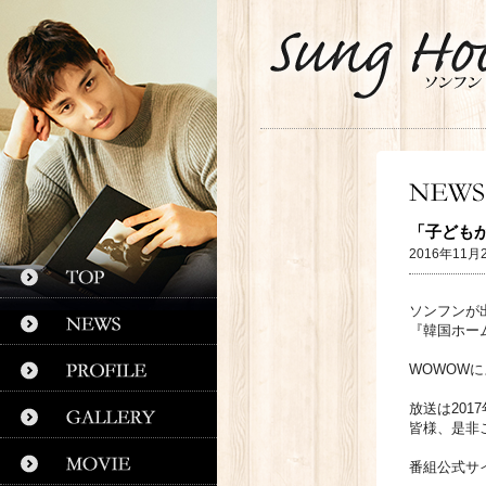
「子ども
2016年11月
ソンフンが
『韓国ホー
WOWOW
放送は201
皆様、是非
番組公式サ