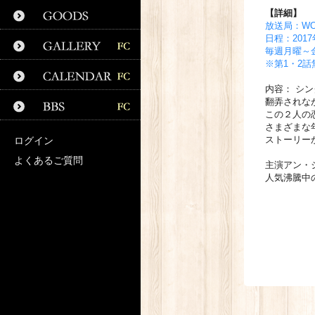
【詳細】
放送局：W
日程：201
毎週月曜～金
※第1・2話
内容： シ
翻弄されな
この２人の恋
さまざまな
ストーリー
ログイン
よくあるご質問
主演アン・
人気沸騰中