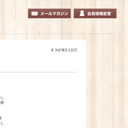
れし
い状
ま
申し