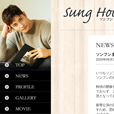
ソンフン
2020年06月
いつもソン
ソンフンの
秋頃の開催
ておらず、
況となって
振替公演の
すため、恐