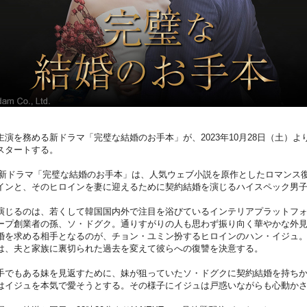
演を務める新ドラマ「完璧な結婚のお手本」が、2023年10月28日（土）より 
スタートする。
の新ドラマ「完璧な結婚のお手本」は、人気ウェブ小説を原作としたロマンス
インと、そのヒロインを妻に迎えるために契約結婚を演じるハイスペック男
演じるのは、若くして韓国国内外で注目を浴びているインテリアプラットフ
ープ創業者の孫、ソ・ドグク。通りすがりの人も思わず振り向く華やかな外
婚を求める相手となるのが、チョン・ユミン扮するヒロインのハン・イジュ
は、夫と家族に裏切られた過去を変えて彼らへの復讐を決意する。
手でもある妹を見返すために、妹が狙っていたソ・ドグクに契約結婚を持ち
はイジュを本気で愛そうとする。その様子にイジュは戸惑いながらも心動かされ