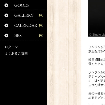
ログイン
ソンフンが主
放題配信が
よくあるご質問
韓国MBN
選んだヒロ
ソンフンが
テジャグル
て、彼が結
られた彼女
夫の不倫相
めるドグク