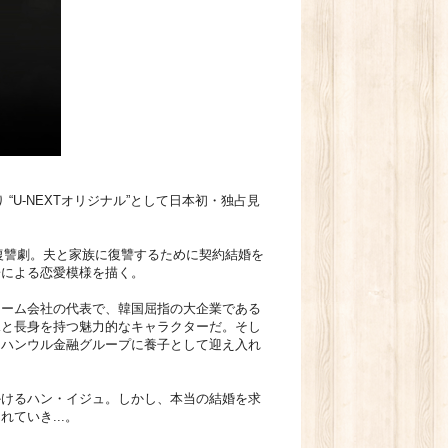
“U-NEXTオリジナル”として日本初・独占見
復讐劇。夫と家族に復讐するために契約結婚を
子による恋愛模様を描く。
ォーム会社の代表で、韓国屈指の大企業である
見と長身を持つ魅力的なキャラクターだ。そし
。ハンウル金融グループに養子として迎え入れ
かけるハン・イジュ。しかし、本当の結婚を求
ていき...。