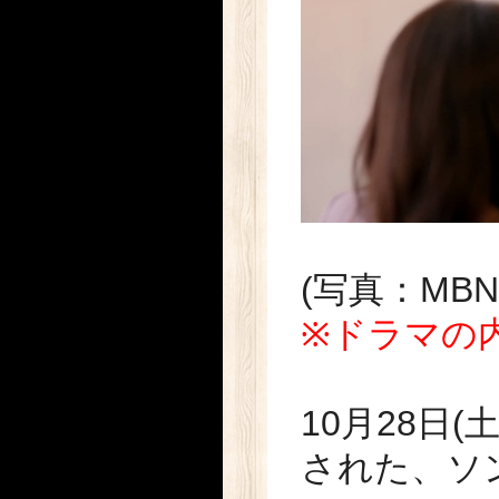
(写真：MBN
※ドラマの
10月28日
された、ソ