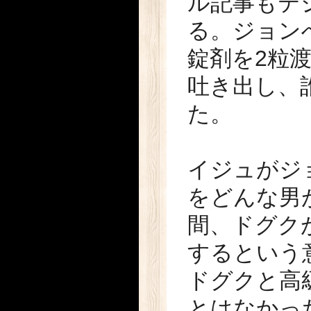
ル記事もテ
る。ジョン
錠剤を2粒
吐き出し、
た。
イジュがジ
をどんな男
間、ドグク
するという
ドグクと高
とはなかっ