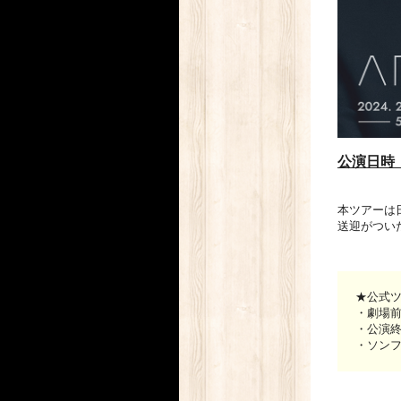
公演日時：
本ツアーは
送迎がついた
★公式
・劇場
・公演
・ソン