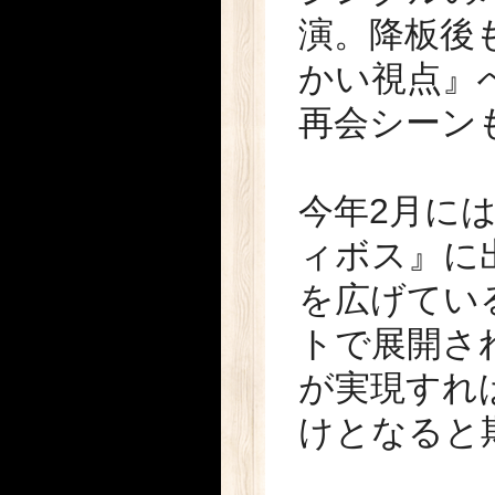
演。降板後
かい視点』
再会シーン
今年2月に
ィボス』に
を広げてい
トで展開さ
が実現すれ
けとなると