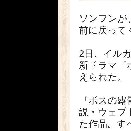
ソンフンが
前に戻って
2日、イル
新ドラマ『
えられた。
『ボスの露
説・ウェブ
た作品。す