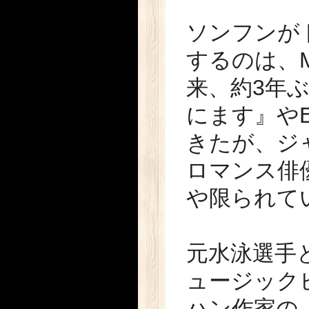
ソンフンが
するのは、M
来、約3年ぶ
にます』や
きたが、ジ
ロマンス俳
や限られて
元水泳選手
ュージック
ハン作家の