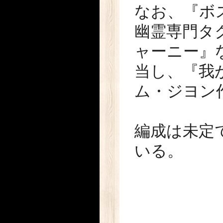
なお、『ボ
幽霊専門タ
ャーニー』
当し、『我
ム・ジヨン
編成は未定
いる。